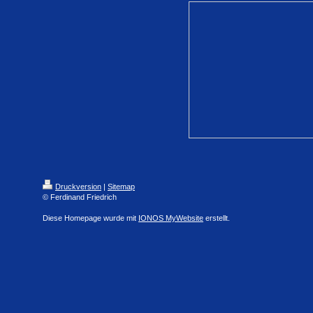
Druckversion
|
Sitemap
© Ferdinand Friedrich
Diese Homepage wurde mit
IONOS MyWebsite
erstellt.