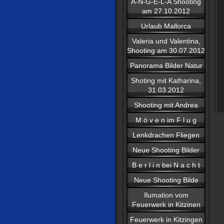
A-N-G-E-L-A Shooting
am 27.10.2012
Urlaub Mallorca
Valeria und Valentina,
Shooting am 30.07.2012
Panorama Bilder Natur
Shoting mit Katharina,
31.03.2012
Shooting mit Andrea
M ö v e n im F l u g
Lenkdrachen Fliegen
Neue Shooting Bilder
B e r l i n bei N a c h t
Neue Shooting Bilde
Ilumation vom
Feuerwerk in Kitzinen
Feuerwerk in Kitzingen