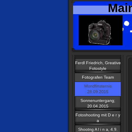
Mai
Ferdl Friedrich, Greative
Fotostyle
Fotografen Team
Mondfinsternis
28.09.2015
Sonnenuntergang;
20.04.2015
Fotoshooting mit D e r y
a
Shootng A l i n a, 4.9.